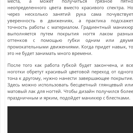
места, а может получиться грязное пятн
неопределенного цвета вместо красивого спектра. Н
через несколько занятий рука сама почувствуе
уверенность в движениях, а практика подскаже
точность работы с материалом. Градиентный маникю
выполняется путем покрытия ногтя лаком разны
оттенков с помощью губки одним или двум
промокательными движениями. Когда придет навык, т
это не будет занимать много времени.
После того как работа губкой будет закончена, и вс
ноготки обретут красивый цветовой переход от одног
тона к другому, нужно нанести завершающее покрытие
Здесь можно использовать бесцветный глянцевый ил
матовый лак для ногтей. Чтобы дизайн получился боле
праздничным и ярким, подойдет маникюр с блестками.
Читайте также:
Модные
тенденции разноцветного френча