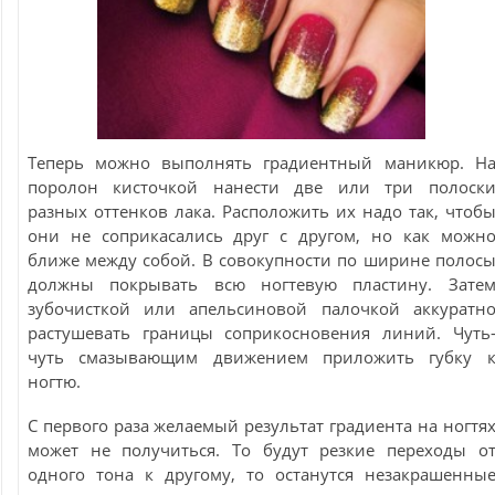
Теперь можно выполнять градиентный маникюр. Н
поролон кисточкой нанести две или три полоск
разных оттенков лака. Расположить их надо так, чтоб
они не соприкасались друг с другом, но как можн
ближе между собой. В совокупности по ширине полос
должны покрывать всю ногтевую пластину. Зате
зубочисткой или апельсиновой палочкой аккуратн
растушевать границы соприкосновения линий. Чуть
чуть смазывающим движением приложить губку 
ногтю.
С первого раза желаемый результат градиента на ногтя
может не получиться. То будут резкие переходы о
одного тона к другому, то останутся незакрашенны