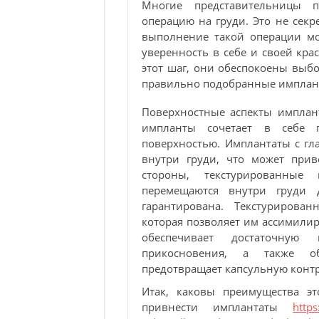
Многие представительницы п
операцию на груди. Это не секр
выполнение такой операции м
уверенность в себе и своей кра
этот шаг, они обеспокоены выбо
правильно подобранные импланта
Поверхностные аспекты имплан
импланты сочетает в себе п
поверхностью. Имплантаты с г
внутри груди, что может при
стороны, текстурированны
перемещаются внутри груди д
гарантирована. Текстурирова
которая позволяет им ассимили
обеспечивает достаточную
прикосновения, а также об
предотвращает капсульную конт
Итак, каковы преимущества э
привнести имплантаты
https