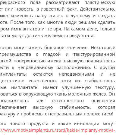
рекрасного пола рассматривают пластическую
ет или новость, а известный факт. Действительно,
ожет изменить вашу жизнь к лучшему и создать
соте. После того, как многие люди решили сделать
ром имплантатов и не зря. На самом деле, только
ты могут достичь желаемого результата!
татов могут иметь большое значение. Некоторые
реимущества с гладкой и текстурированной
ладкой поверхностью имеют высокую подвижность
вести к неправильному расположению. С другой
е имплантаты остаются неподвижными и не
остаточно естественно, хотя их стабильность
нные имплантаты имеют улучшенную текстуру,
роваться в окружающую ткань молочных желез. Он
 подвижность для естественного ощущения
еспечивает высокую стабильность, которая
рактуру и проблемы с неправильным положением!
того нового продукта и какие инновации могут
://www.motivaimplants.ru/stati/kakie-implanty-motiva-